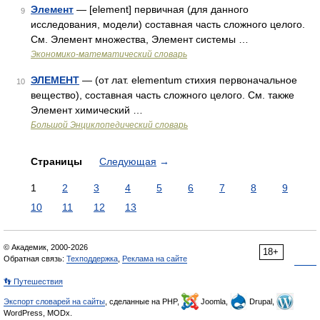
Элемент
— [element] первичная (для данного
9
исследования, модели) составная часть сложного целого.
См. Элемент множества, Элемент системы …
Экономико-математический словарь
ЭЛЕМЕНТ
— (от лат. elementum стихия первоначальное
10
вещество), составная часть сложного целого. См. также
Элемент химический …
Большой Энциклопедический словарь
Страницы
Следующая
→
1
2
3
4
5
6
7
8
9
10
11
12
13
© Академик, 2000-2026
18+
Обратная связь:
Техподдержка
,
Реклама на сайте
👣 Путешествия
Экспорт словарей на сайты
, сделанные на PHP,
Joomla,
Drupal,
WordPress, MODx.