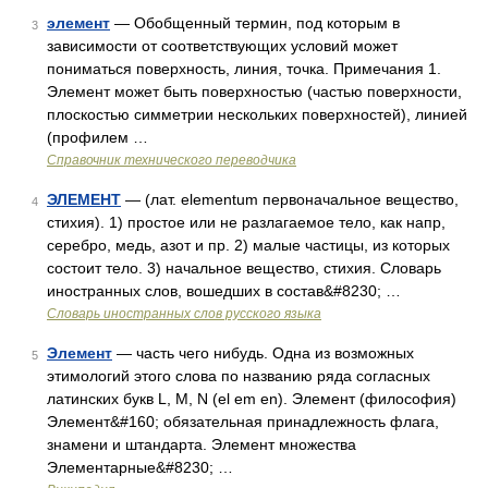
элемент
— Обобщенный термин, под которым в
3
зависимости от соответствующих условий может
пониматься поверхность, линия, точка. Примечания 1.
Элемент может быть поверхностью (частью поверхности,
плоскостью симметрии нескольких поверхностей), линией
(профилем …
Справочник технического переводчика
ЭЛЕМЕНТ
— (лат. elementum первоначальное вещество,
4
стихия). 1) простое или не разлагаемое тело, как напр,
серебро, медь, азот и пр. 2) малые частицы, из которых
состоит тело. 3) начальное вещество, стихия. Словарь
иностранных слов, вошедших в состав&#8230; …
Словарь иностранных слов русского языка
Элемент
— часть чего нибудь. Одна из возможных
5
этимологий этого слова по названию ряда согласных
латинских букв L, M, N (el em en). Элемент (философия)
Элемент&#160; обязательная принадлежность флага,
знамени и штандарта. Элемент множества
Элементарные&#8230; …