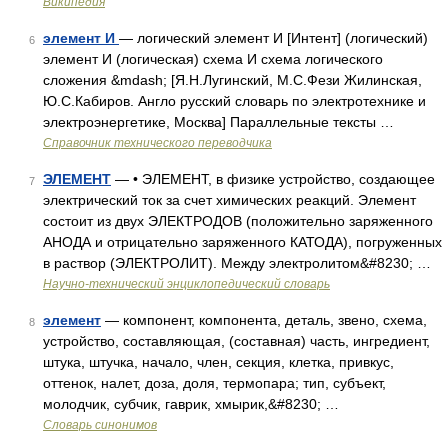
Википедия
элемент И
— логический элемент И [Интент] (логический)
6
элемент И (логическая) схема И схема логического
сложения &mdash; [Я.Н.Лугинский, М.С.Фези Жилинская,
Ю.С.Кабиров. Англо русский словарь по электротехнике и
электроэнергетике, Москва] Параллельные тексты …
Справочник технического переводчика
ЭЛЕМЕНТ
— • ЭЛЕМЕНТ, в физике устройство, создающее
7
электрический ток за счет химических реакций. Элемент
состоит из двух ЭЛЕКТРОДОВ (положительно заряженного
АНОДА и отрицательно заряженного КАТОДА), погруженных
в раствор (ЭЛЕКТРОЛИТ). Между электролитом&#8230; …
Научно-технический энциклопедический словарь
элемент
— компонент, компонента, деталь, звено, схема,
8
устройство, составляющая, (составная) часть, ингредиент,
штука, штучка, начало, член, секция, клетка, привкус,
оттенок, налет, доза, доля, термопара; тип, субъект,
молодчик, субчик, гаврик, хмырик,&#8230; …
Словарь синонимов